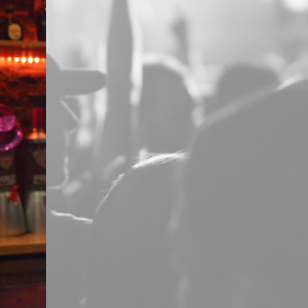
Step 1: Select
date and time
Date:
*
Time:
*
Guests:
*