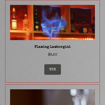
Step 1: Select
date and time
Flaming Lamborgini
Date:
*
$6.50
Time:
*
VER
Guests:
*