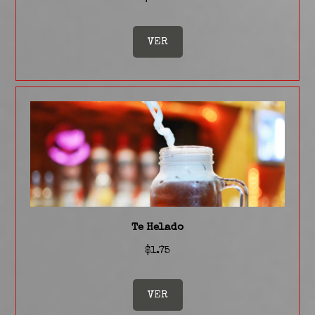
VER
Te Helado
$1.75
VER