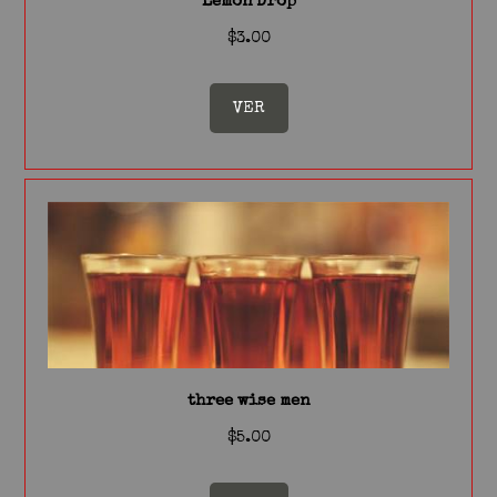
Lemon Drop
$3.00
VER
three wise men
$5.00