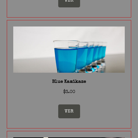
VER
Blue Kamikaze
$3.00
VER