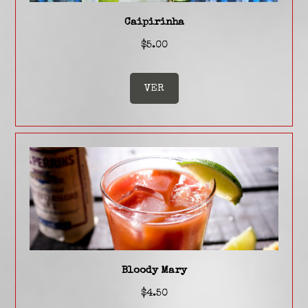
Caipirinha
$5.00
VER
Bloody Mary
$4.50