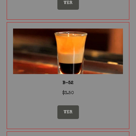
VER
B-52
$3.50
VER