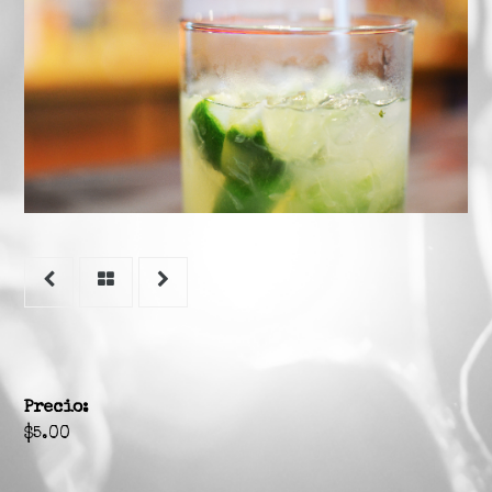
Step 1: Select
date and time
Date:
*
Time:
*
Guests:
*
Precio:
$5.00