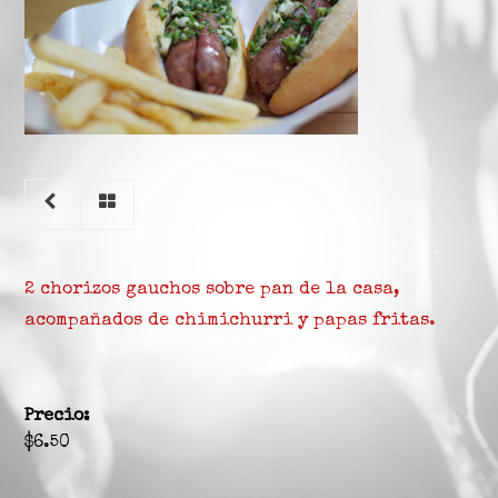
Step 1: Select
date and time
Date:
*
2 chorizos gauchos sobre pan de la casa,
Time:
*
acompañados de chimichurri y papas fritas.
Guests:
*
Precio:
$6.50