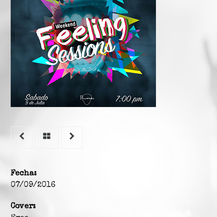
Step 1: Select
date and time
Date:
*
Time:
*
Guests:
*
Fecha:
07/09/2016
Cover: